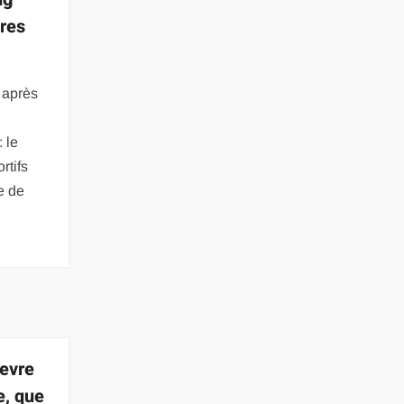
ères
 après
: le
rtifs
e de
evre
e, que