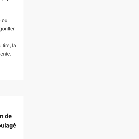
e ou
 gonfler
tire, la
ente.
en de
oulagé