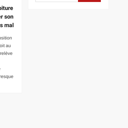
oiture
er son
ns mal
sition
oit au
 relève
e
e
resque