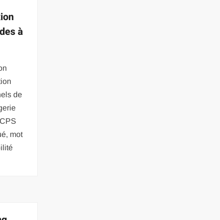
ion
ides à
on
tion
nels de
gerie
e CPS
ué, mot
lité
ng