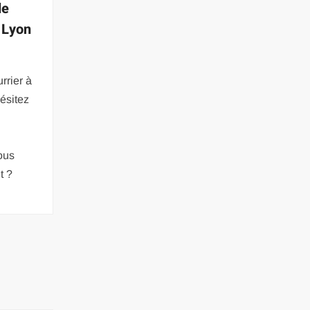
le
 Lyon
rrier à
ésitez
ous
t ?