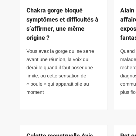
Chakra gorge bloqué
Alain
symptômes et difficultés à
affair
s’affirmer, une même
expos
origine ?
fant
Vous avez la gorge qui se serre
Quand 
avant une réunion, la voix qui
malade
déraille quand il faut poser une
recherc
limite, ou cette sensation de
diagnos
« boule » qui apparaît pile au
communi
moment
plus fl
Culotte menstruelle Avis
Pet o