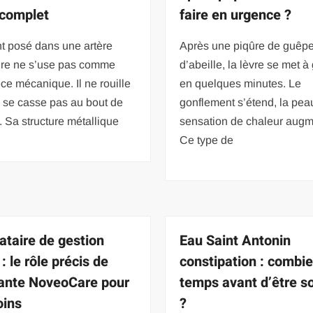
 complet
faire en urgence ?
t posé dans une artère
Après une piqûre de guêp
ire ne s’use pas comme
d’abeille, la lèvre se met à
ce mécanique. Il ne rouille
en quelques minutes. Le
 se casse pas au bout de
gonflement s’étend, la peau 
. Sa structure métallique
sensation de chaleur augm
Ce type de
ataire de gestion
Eau Saint Antonin
: le rôle précis de
constipation : combi
ante NoveoCare pour
temps avant d’être s
oins
?