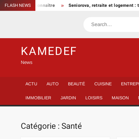
Skip
e légal à connaître
FLASH NEWS
Seniorova, retraite et logement : trouver l
to
content
Search
KAMEDEF
News
ACTU
AUTO
BEAUTÉ
CUISINE
ENTREP
IMMOBILIER
JARDIN
LOISIRS
MAISON
Catégorie :
Santé