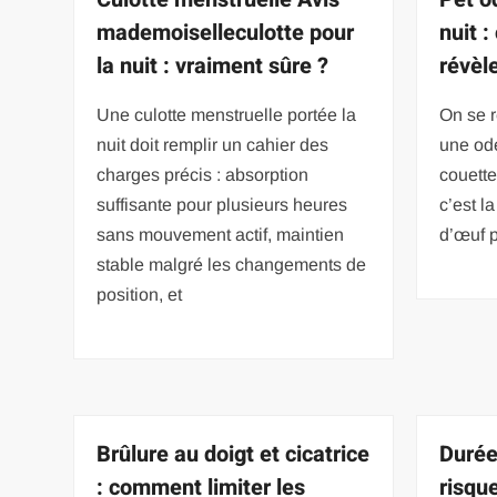
mademoiselleculotte pour
nuit :
la nuit : vraiment sûre ?
révèl
Une culotte menstruelle portée la
On se r
nuit doit remplir un cahier des
une ode
charges précis : absorption
couette
suffisante pour plusieurs heures
c’est l
sans mouvement actif, maintien
d’œuf p
stable malgré les changements de
position, et
Brûlure au doigt et cicatrice
Durée
: comment limiter les
risqu