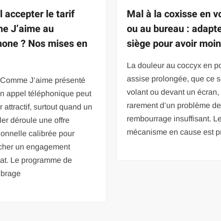
l accepter le tarif
Mal à la coxisse en v
e J’aime au
ou au bureau : adapt
hone ? Nos mises en
siège pour avoir moi
La douleur au coccyx en po
assise prolongée, que ce s
if Comme J’aime présenté
volant ou devant un écran,
un appel téléphonique peut
rarement d’un problème d
 attractif, surtout quand un
rembourrage insuffisant. L
ler déroule une offre
mécanisme en cause est p
onnelle calibrée pour
cher un engagement
at. Le programme de
ibrage