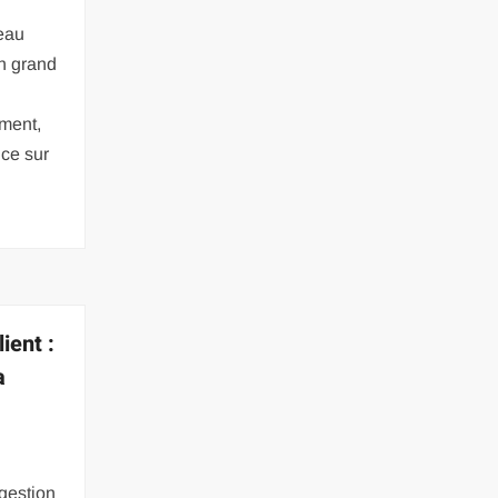
’eau
un grand
.
ment,
nce sur
ient :
a
 gestion