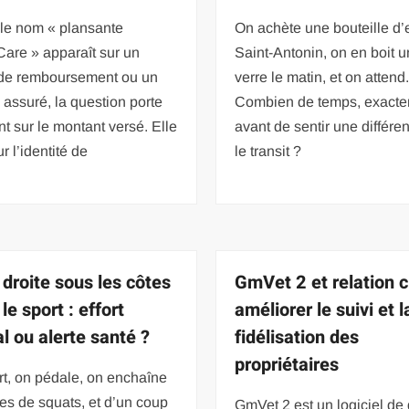
le nom « plansante
On achète une bouteille d
are » apparaît sur un
Saint-Antonin, on en boit 
 de remboursement ou un
verre le matin, et on attend
assuré, la question porte
Combien de temps, exacte
t sur le montant versé. Elle
avant de sentir une différe
r l’identité de
le transit ?
 droite sous les côtes
GmVet 2 et relation cl
le sport : effort
améliorer le suivi et l
l ou alerte santé ?
fidélisation des
propriétaires
t, on pédale, on enchaîne
ies de squats, et d’un coup
GmVet 2 est un logiciel de