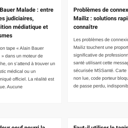
 Bauer Malade : entre
Problèmes de connex
es judiciaires,
Mailiz : solutions rap
ition médiatique et
connaître
asmes
Les problèmes de connexi
Mailiz touchent une propor
on tape « Alain Bauer
significative de profession
 » dans un moteur de
santé utilisant cette messa
he, on s’attend à trouver un
sécurisée MSSanté. Cart
tic médical ou un
non lue, code porteur bloq
qué officiel. La réalité est
de passe perdu, indisponibi
oue. Aucune
deur oeuf pourri la
Faut-il utiliser le tapi