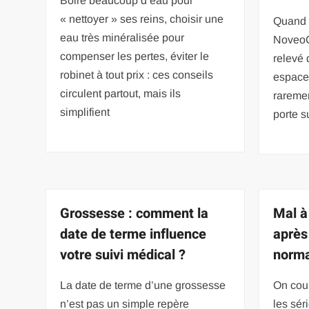
Boire beaucoup d’eau pour
« nettoyer » ses reins, choisir une
Quand 
eau très minéralisée pour
NoveoC
compenser les pertes, éviter le
relevé
robinet à tout prix : ces conseils
espace 
circulent partout, mais ils
raremen
simplifient
porte su
Grossesse : comment la
Mal à
date de terme influence
après 
votre suivi médical ?
norma
La date de terme d’une grossesse
On cour
n’est pas un simple repère
les sér