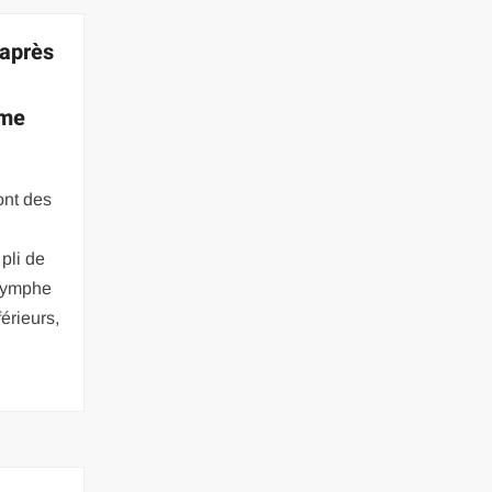
 après
ème
ont des
pli de
a lymphe
érieurs,