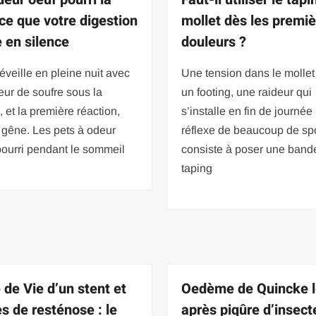
 ce que votre digestion
mollet dès les premi
e en silence
douleurs ?
éveille en pleine nuit avec
Une tension dans le mollet
ur de soufre sous la
un footing, une raideur qui
, et la première réaction,
s’installe en fin de journée 
a gêne. Les pets à odeur
réflexe de beaucoup de spo
ourri pendant le sommeil
consiste à poser une band
taping
 de Vie d’un stent et
Oedème de Quincke l
es de resténose : le
après piqûre d’insect