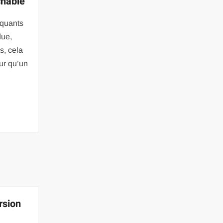
chable
oquants
due,
s, cela
ur qu’un
rsion