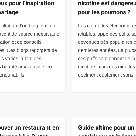
ux pour l’inspiration
nicotine est dangere
 partage
pour les poumons ?
ultation d’un blog féminin
Les cigarettes électroniqu
uvent de source inépuisable
jetables, appelées puffs, s
ration et de conseils
devenues très populaires 
es. Ces blogs regorgent de
dernières années. La plupa
s variés, allant des
ces puffs contiennent de la
s beauté aux conseils en
nicotine, mais des mod!les
eneuriat. Ils
déclinent également sans n
ouver un restaurant en
Guide ultime pour un