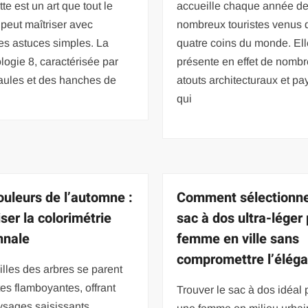
tte est un art que tout le
accueille chaque année d
peut maîtriser avec
nombreux touristes venus 
es astuces simples. La
quatre coins du monde. Ell
ogie 8, caractérisée par
présente en effet de nomb
aules et des hanches de
atouts architecturaux et p
qui
ouleurs de l’automne :
Comment sélectionne
ser la colorimétrie
sac à dos ultra-léger
mnale
femme en ville sans
compromettre l’éléga
illes des arbres se parent
tes flamboyantes, offrant
Trouver le sac à dos idéal 
ysages saisissants.