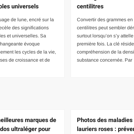
les universels
centilitres
uage de lune, encré sur la
Convertir des grammes en
ecèle des significations
centilitres peut sembler dé
es et universelles. Sa
surtout lorsqu’on s’y attelle
changeante évoque
première fois. La clé résid
lement les cycles de la vie,
compréhension de la densi
ses de croissance et de
substance concernée. Par
eilleures marques de
Photos des maladies
 dos ultraléger pour
lauriers roses : préve