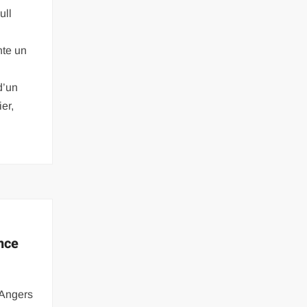
ull
nte un
d’un
ier,
nce
 Angers