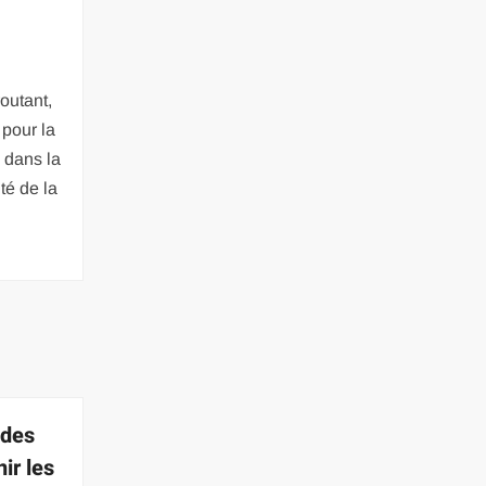
routant,
 pour la
e dans la
té de la
 des
nir les