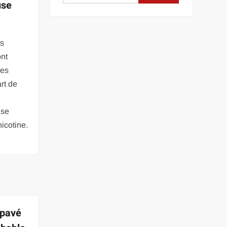
use
es
ont
ces
rt de
 se
icotine.
 pavé