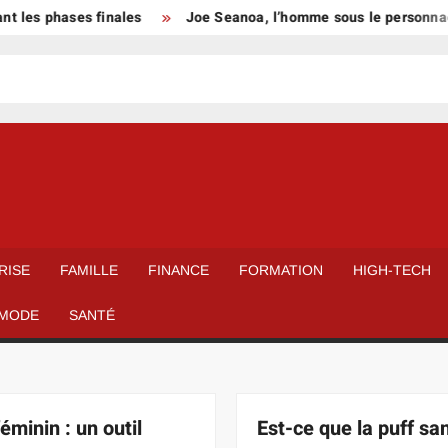
phases finales
Joe Seanoa, l’homme sous le personnage Samo
RISE
FAMILLE
FINANCE
FORMATION
HIGH-TECH
MODE
SANTÉ
éminin : un outil
Est-ce que la puff sa