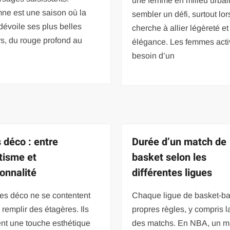
une femme en milieu urbai
ne est une saison où la
sembler un défi, surtout lo
dévoile ses plus belles
cherche à allier légèreté et
s, du rouge profond au
élégance. Les femmes acti
besoin d’un
s déco : entre
Durée d’un match de
tisme et
basket selon les
ionnalité
différentes ligues
res déco ne se contentent
Chaque ligue de basket-bal
 remplir des étagères. Ils
propres règles, y compris l
nt une touche esthétique
des matchs. En NBA, un m