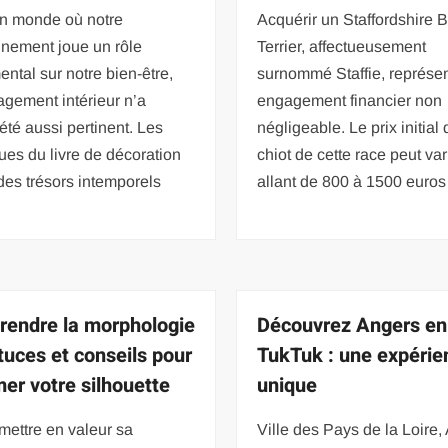
n monde où notre
Acquérir un Staffordshire B
nnement joue un rôle
Terrier, affectueusement
ntal sur notre bien-être,
surnommé Staffie, représe
gement intérieur n’a
engagement financier non
été aussi pertinent. Les
négligeable. Le prix initial 
ues du livre de décoration
chiot de cette race peut var
 des trésors intemporels
allant de 800 à 1500 euros
endre la morphologie
Découvrez Angers en
stuces et conseils pour
TukTuk : une expérie
mer votre silhouette
unique
mettre en valeur sa
Ville des Pays de la Loire,