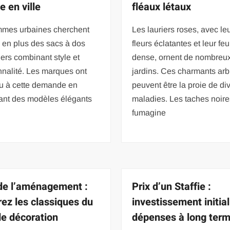
 en ville
fléaux létaux
mmes urbaines cherchent
Les lauriers roses, avec le
 en plus des sacs à dos
fleurs éclatantes et leur feu
gers combinant style et
dense, ornent de nombreu
nnalité. Les marques ont
jardins. Ces charmants ar
u à cette demande en
peuvent être la proie de di
ant des modèles élégants
maladies. Les taches noires
fumagine
 de l’aménagement :
Prix d’un Staffie :
rez les classiques du
investissement initial
 de décoration
dépenses à long ter