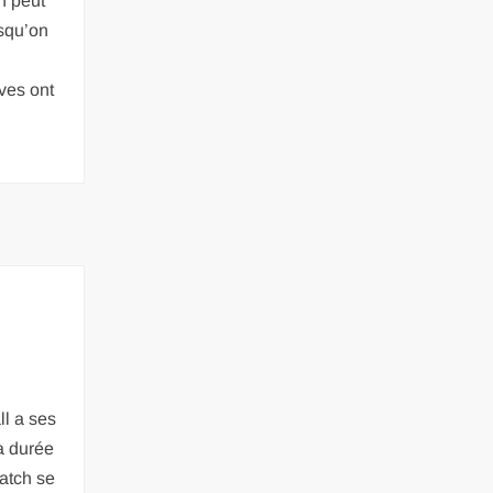
n peut
rsqu’on
ves ont
l a ses
a durée
atch se