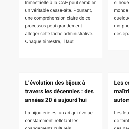
trimestrielle à la CAF peut sembler
silhoue
un véritable casse-tête. Pourtant,
monde 
une compréhension claire de ce
quelqu
processus peut grandement
morphol
alléger cette tâche administrative.
des ép
Chaque trimestre, il faut
L’évolution des bijoux à
Les c
travers les décennies : des
maîtri
années 20 à aujourd’hui
auto
La bijouterie est un art qui évolue
Les feu
constamment, reflétant les
de tein
changements culturels,
des pa