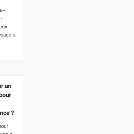
e
des
e
reux
aysagers
r un
 pour
nce ?
pour