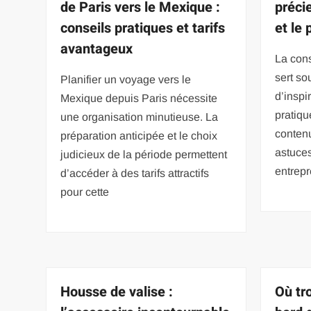
de Paris vers le Mexique :
précie
conseils pratiques et tarifs
et le
avantageux
La cons
sert so
Planifier un voyage vers le
d’inspi
Mexique depuis Paris nécessite
pratiqu
une organisation minutieuse. La
contenu
préparation anticipée et le choix
astuce
judicieux de la période permettent
entrepr
d’accéder à des tarifs attractifs
pour cette
Housse de valise :
Où tr