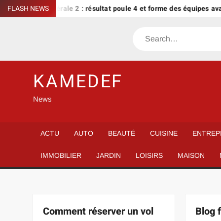
Skip
ugby Fédérale 2 : résultat poule 4 et forme des équipes avant les 
FLASH NEWS
to
content
Search
KAMEDEF
News
ACTU
AUTO
BEAUTÉ
CUISINE
ENTREP
IMMOBILIER
JARDIN
LOISIRS
MAISON
Comment réserver un vol
Blog f