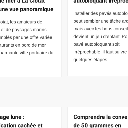
de mer à La Ciotat
autobloquant irrépro
une vue panoramique
Installer des pavés autobl
peut sembler une tâche ar
otat, les amateurs de
mais avec les bons conseil
e et de paysages marins
devient un jeu d’enfant. Po
mblés par une offre variée
pavé autobloquant soit
aurants en bord de mer.
irréprochable, il faut suivre
harmante ville portuaire du
quelques étapes
age lune :
Comprendre la conve
fication cachée et
de 50 grammes en