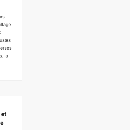
urs
illage
x
bustes
verses
, la
 et
me